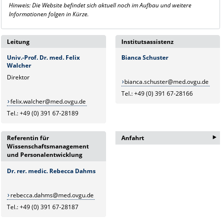
Hinweis: Die Website befindet sich aktuell noch im Aufbau und weitere
Informationen folgen in Kürze.
Leitung
Institutsassistenz
Univ.-Prof. Dr. med. Felix
Bianca Schuster
Walcher
Direktor
bianca.schuster@med.ovgu.de
Tel.: +49 (0) 391 67-28166
felix.walcher@med.ovgu.de
Tel.: +49 (0) 391 67-28189
‣
Referentin für
Anfahrt
Wissenschaftsmanagement
Besucheradresse:
und Personalentwicklung
Universitätsmedizin
Dr. rer. medic. Rebecca Dahms
Magdeburg
Elbe-Office
(Wissenschaftshafen)
rebecca.dahms@med.ovgu.de
Joseph-von-Fraunhofer-Straße 2
Tel.: +49 (0) 391 67-28187
39106 Magdeburg