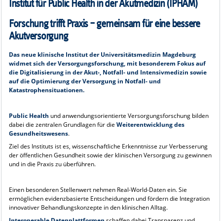
Institut für Public Health in der Akutmedizin (IPHAM)
Forschung trifft Praxis – gemeinsam für eine bessere
Akutversorgung
Das neue klinische Institut der Universitätsmedizin Magdeburg
widmet sich der Versorgungsforschung, mit besonderem Fokus auf
die Digitalisierung in der Akut-, Notfall- und Intensivmedizin sowie
auf die Optimierung der Versorgung in Notfall- und
Katastrophensituationen.
Public Health
und anwendungsorientierte Versorgungsforschung bilden
dabei die zentralen Grundlagen für die
Weiterentwicklung des
Gesundheitswesens
.
Ziel des Instituts ist es, wissenschaftliche Erkenntnisse zur Verbesserung
der öffentlichen Gesundheit sowie der klinischen Versorgung zu gewinnen
und in die Praxis zu überführen.
Einen besonderen Stellenwert nehmen Real-World-Daten ein. Sie
ermöglichen evidenzbasierte Entscheidungen und fördern die Integration
innovativer Behandlungskonzepte in den klinischen Alltag.
Interoperable Datenplattformen
schaffen dabei Transparenz und